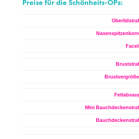
Preise für die Schönheits-OPs
:
Oberlidstra
Nasenspitzenkorr
Facel
Bruststra
Brustvergröß
Fettabsa
Mini Bauchdeckenstra
Bauchdeckenstra