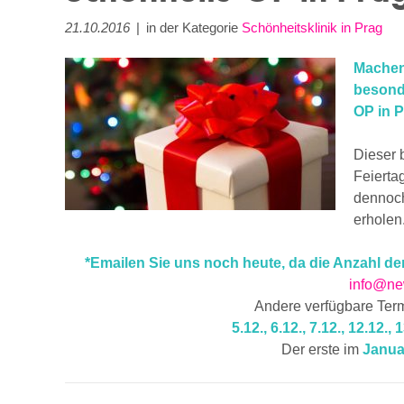
21.10.2016
|
in der Kategorie
Schönheitsklinik in Prag
Machen 
besond
OP in 
Dieser 
Feierta
dennoch
erholen
*Emailen Sie uns noch heute, da die Anzahl der
info@ne
Andere verfügbare Ter
5.12., 6.12., 7.12., 12.12., 
Der erste im
Janu