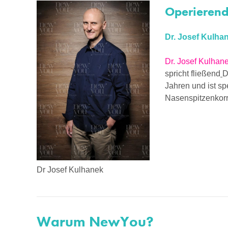
Operierende
Dr. Josef Kulha
Dr. Josef Kulhan
spricht fließend
D
Jahren und ist sp
Nasenspitzenkorr
Dr Josef Kulhanek
Warum NewYou?