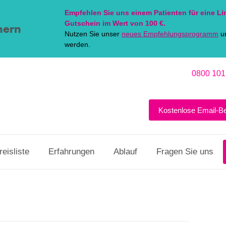
Empfehlen Sie uns einem Patienten für eine
Li
Gutschein im Wert von 100 €.
hern
Nutzen Sie unser
neues Empfehlungsprogramm
un
werden.
0800 101
Kostenlose Email-B
reisliste
Erfahrungen
Ablauf
Fragen Sie uns