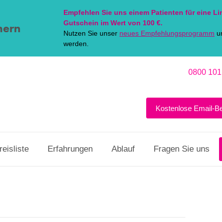
Empfehlen Sie uns einem Patienten für eine
Li
Gutschein im Wert von 100 €.
hern
Nutzen Sie unser
neues Empfehlungsprogramm
un
werden.
0800 101
Kostenlose Email-B
reisliste
Erfahrungen
Ablauf
Fragen Sie uns