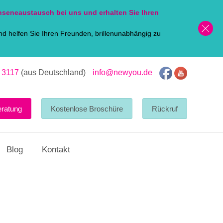
nsen
eaustausch bei uns und erhalten Sie Ihren
d helfen Sie Ihren Freunden, brillenunabhängig zu
 3117
(aus Deutschland)
info@newyou.de
eratung
Kostenlose Broschüre
Rückruf
Blog
Kontakt