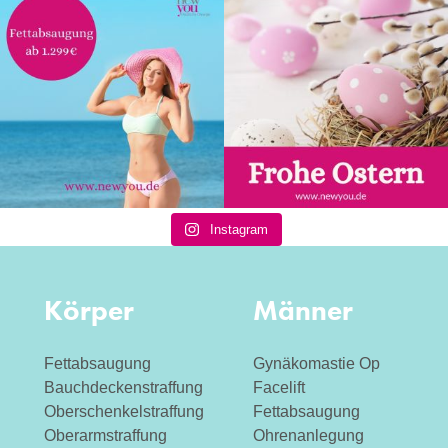
Instagram
Körper
Männer
Fettabsaugung
Gynäkomastie Op
Bauchdeckenstraffung
Facelift
Oberschenkelstraffung
Fettabsaugung
Oberarmstraffung
Ohrenanlegung