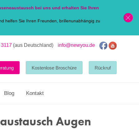
nsen
eaustausch bei uns und erhalten Sie Ihren
d helfen Sie Ihren Freunden, brillenunabhängig zu
 3117
(aus Deutschland)
info@newyou.de
eratung
Kostenlose Broschüre
Rückruf
Blog
Kontakt
naustausch Augen