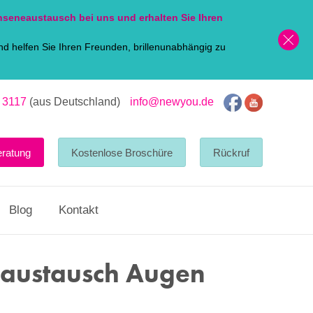
nsen
eaustausch bei uns und erhalten Sie Ihren
d helfen Sie Ihren Freunden, brillenunabhängig zu
 3117
(aus Deutschland)
info@newyou.de
eratung
Kostenlose Broschüre
Rückruf
Blog
Kontakt
naustausch Augen