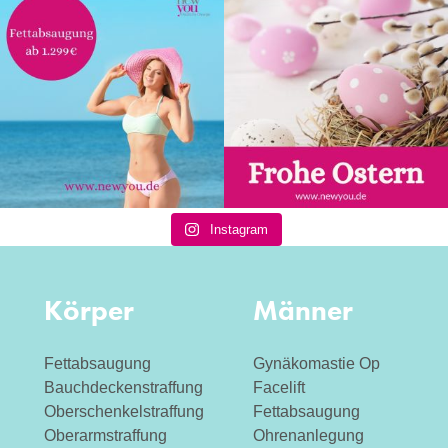
Instagram
Körper
Männer
Fettabsaugung
Gynäkomastie Op
Bauchdeckenstraffung
Facelift
Oberschenkelstraffung
Fettabsaugung
Oberarmstraffung
Ohrenanlegung