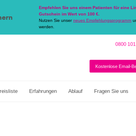
Empfehlen Sie uns einem Patienten für eine
Li
Gutschein im Wert von 100 €.
hern
Nutzen Sie unser
neues Empfehlungsprogramm
un
werden.
0800 101
Kostenlose Email-B
reisliste
Erfahrungen
Ablauf
Fragen Sie uns