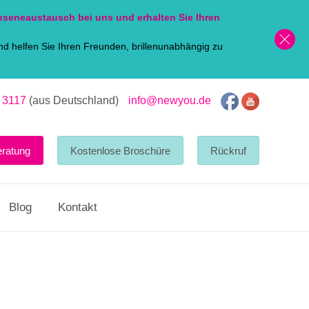
nsen
eaustausch bei uns und erhalten Sie Ihren
d helfen Sie Ihren Freunden, brillenunabhängig zu
 3117
(aus Deutschland)
info@newyou.de
eratung
Kostenlose Broschüre
Rückruf
Blog
Kontakt