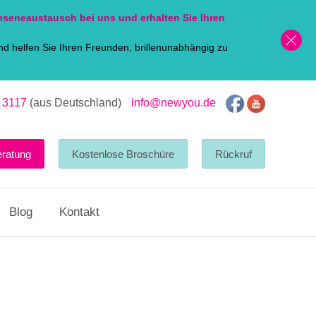
nsen
eaustausch bei uns und erhalten Sie Ihren
d helfen Sie Ihren Freunden, brillenunabhängig zu
 3117
(aus Deutschland)
info@newyou.de
eratung
Kostenlose Broschüre
Rückruf
Blog
Kontakt