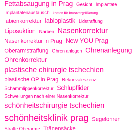
Fettabsaugung in Prag
Gesicht
Implantate
Implantatenaustausch
kosten für brustvergrößerung
labioplastik
labienkorrektur
Lidstraffung
Nasenkorrektur
Liposuktion
Narben
New YOU Prag
Nasenkorrektur in Prag
Ohrenanlegung
Oberarmstraffung
Ohren anlegen
Ohrenkorrektur
plastische chirurgie tschechien
plastische OP in Prag
Rekonvaleszenz
Schlupflider
Schammlippenkorrektur
Schwellungen nach einer Nasenkorrektur
schönheitschirurgie tschechien
schönheitsklinik prag
Segelohren
Tränensäcke
Straffe Oberarme