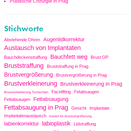
Plastische Chirurgie in Prag
Stichworte
Augenlidkorrektur
Abstehende Ohren
Austausch von Implantaten
Bauchfett weg
Bauchdeckenstraffung
Brust OP
Bruststraffung
Bruststraffung in Prag
Brustvergrößerung
Brustvergrößerung in Prag
Brustverkleinerung
Brustverkleinerung in Prag
Facelifting
Fetabsaugen
Brustverkleinerung Tschechien
Fettabsaugung
Fettabsaugen
Fettabsaugung in Prag
Gesicht
Implantate
Implantatenaustausch
kosten für brustvergrößerung
labioplastik
labienkorrektur
Lidstraffung