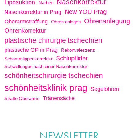
Nasenkorrektur
Liposuktion
Narben
New YOU Prag
Nasenkorrektur in Prag
Ohrenanlegung
Oberarmstraffung
Ohren anlegen
Ohrenkorrektur
plastische chirurgie tschechien
plastische OP in Prag
Rekonvaleszenz
Schlupflider
Schammlippenkorrektur
Schwellungen nach einer Nasenkorrektur
schönheitschirurgie tschechien
schönheitsklinik prag
Segelohren
Tränensäcke
Straffe Oberarme
NEWSLETTER