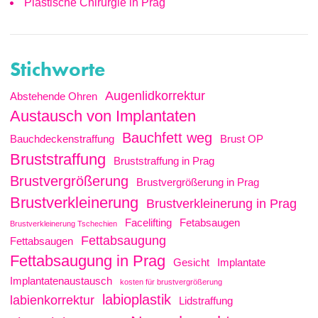
Plastische Chirurgie in Prag
Stichworte
Augenlidkorrektur
Abstehende Ohren
Austausch von Implantaten
Bauchfett weg
Bauchdeckenstraffung
Brust OP
Bruststraffung
Bruststraffung in Prag
Brustvergrößerung
Brustvergrößerung in Prag
Brustverkleinerung
Brustverkleinerung in Prag
Facelifting
Fetabsaugen
Brustverkleinerung Tschechien
Fettabsaugung
Fettabsaugen
Fettabsaugung in Prag
Gesicht
Implantate
Implantatenaustausch
kosten für brustvergrößerung
labioplastik
labienkorrektur
Lidstraffung