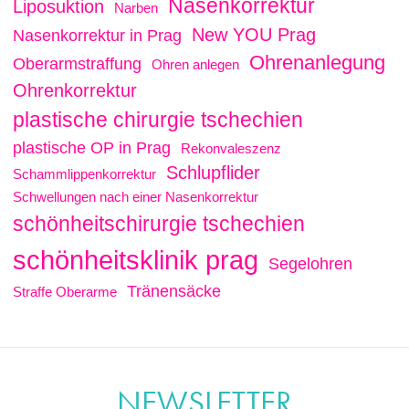
Nasenkorrektur
Liposuktion
Narben
New YOU Prag
Nasenkorrektur in Prag
Ohrenanlegung
Oberarmstraffung
Ohren anlegen
Ohrenkorrektur
plastische chirurgie tschechien
plastische OP in Prag
Rekonvaleszenz
Schlupflider
Schammlippenkorrektur
Schwellungen nach einer Nasenkorrektur
schönheitschirurgie tschechien
schönheitsklinik prag
Segelohren
Tränensäcke
Straffe Oberarme
NEWSLETTER