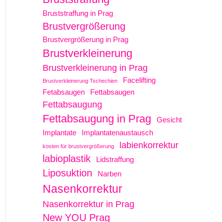
Bruststraffung in Prag
Brustvergrößerung
Brustvergrößerung in Prag
Brustverkleinerung
Brustverkleinerung in Prag
Facelifting
Brustverkleinerung Tschechien
Fetabsaugen
Fettabsaugen
Fettabsaugung
Fettabsaugung in Prag
Gesicht
Implantate
Implantatenaustausch
labienkorrektur
kosten für brustvergrößerung
labioplastik
Lidstraffung
Liposuktion
Narben
Nasenkorrektur
Nasenkorrektur in Prag
New YOU Prag