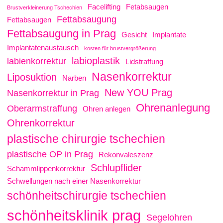
Facelifting
Fetabsaugen
Brustverkleinerung Tschechien
Fettabsaugung
Fettabsaugen
Fettabsaugung in Prag
Gesicht
Implantate
Implantatenaustausch
kosten für brustvergrößerung
labioplastik
labienkorrektur
Lidstraffung
Nasenkorrektur
Liposuktion
Narben
New YOU Prag
Nasenkorrektur in Prag
Ohrenanlegung
Oberarmstraffung
Ohren anlegen
Ohrenkorrektur
plastische chirurgie tschechien
plastische OP in Prag
Rekonvaleszenz
Schlupflider
Schammlippenkorrektur
Schwellungen nach einer Nasenkorrektur
schönheitschirurgie tschechien
schönheitsklinik prag
Segelohren