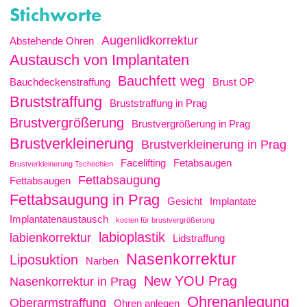
Stichworte
Augenlidkorrektur
Abstehende Ohren
Austausch von Implantaten
Bauchfett weg
Bauchdeckenstraffung
Brust OP
Bruststraffung
Bruststraffung in Prag
Brustvergrößerung
Brustvergrößerung in Prag
Brustverkleinerung
Brustverkleinerung in Prag
Facelifting
Fetabsaugen
Brustverkleinerung Tschechien
Fettabsaugung
Fettabsaugen
Fettabsaugung in Prag
Gesicht
Implantate
Implantatenaustausch
kosten für brustvergrößerung
labioplastik
labienkorrektur
Lidstraffung
Nasenkorrektur
Liposuktion
Narben
New YOU Prag
Nasenkorrektur in Prag
Ohrenanlegung
Oberarmstraffung
Ohren anlegen