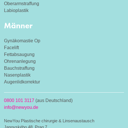
Oberarmstraffung
Labioplastik
Männer
Gynäkomastie Op
Facelift
Fettabsaugung
Ohrenanlegung
Bauchstraffung
Nasenplastik
Augenlidkorrektur
0800 101 3117
(aus Deutschland)
info@newyou.de
NewYou Plastische chirurgie & Linsenaustausch
Janovského 48, Prag 7,