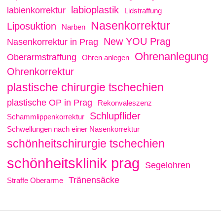
labioplastik
labienkorrektur
Lidstraffung
Nasenkorrektur
Liposuktion
Narben
New YOU Prag
Nasenkorrektur in Prag
Ohrenanlegung
Oberarmstraffung
Ohren anlegen
Ohrenkorrektur
plastische chirurgie tschechien
plastische OP in Prag
Rekonvaleszenz
Schlupflider
Schammlippenkorrektur
Schwellungen nach einer Nasenkorrektur
schönheitschirurgie tschechien
schönheitsklinik prag
Segelohren
Tränensäcke
Straffe Oberarme