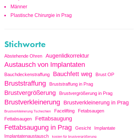
Männer
Plastische Chirurgie in Prag
Stichworte
Augenlidkorrektur
Abstehende Ohren
Austausch von Implantaten
Bauchfett weg
Bauchdeckenstraffung
Brust OP
Bruststraffung
Bruststraffung in Prag
Brustvergrößerung
Brustvergrößerung in Prag
Brustverkleinerung
Brustverkleinerung in Prag
Facelifting
Fetabsaugen
Brustverkleinerung Tschechien
Fettabsaugung
Fettabsaugen
Fettabsaugung in Prag
Gesicht
Implantate
Implantatenaustausch
kosten für brustvergrößerung