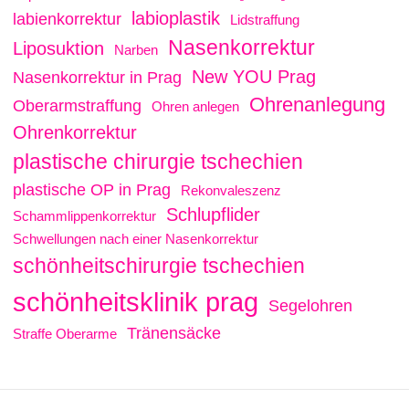
labioplastik
labienkorrektur
Lidstraffung
Nasenkorrektur
Liposuktion
Narben
New YOU Prag
Nasenkorrektur in Prag
Ohrenanlegung
Oberarmstraffung
Ohren anlegen
Ohrenkorrektur
plastische chirurgie tschechien
plastische OP in Prag
Rekonvaleszenz
Schlupflider
Schammlippenkorrektur
Schwellungen nach einer Nasenkorrektur
schönheitschirurgie tschechien
schönheitsklinik prag
Segelohren
Tränensäcke
Straffe Oberarme