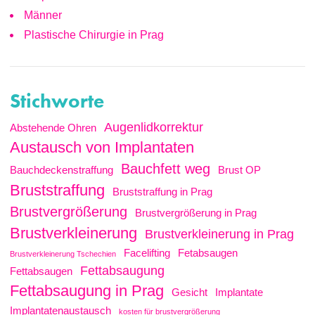
Männer
Plastische Chirurgie in Prag
Stichworte
Augenlidkorrektur
Abstehende Ohren
Austausch von Implantaten
Bauchfett weg
Bauchdeckenstraffung
Brust OP
Bruststraffung
Bruststraffung in Prag
Brustvergrößerung
Brustvergrößerung in Prag
Brustverkleinerung
Brustverkleinerung in Prag
Facelifting
Fetabsaugen
Brustverkleinerung Tschechien
Fettabsaugung
Fettabsaugen
Fettabsaugung in Prag
Gesicht
Implantate
Implantatenaustausch
kosten für brustvergrößerung