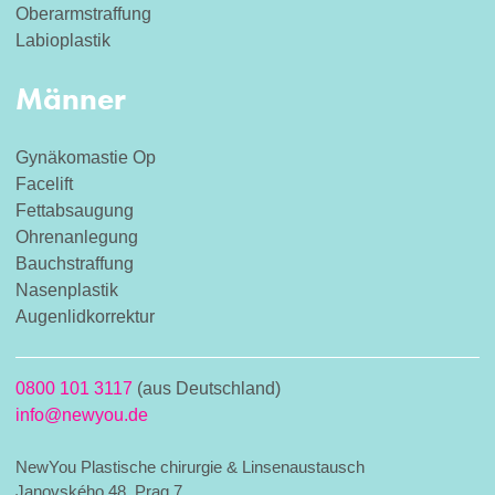
Oberarmstraffung
Labioplastik
Männer
Gynäkomastie Op
Facelift
Fettabsaugung
Ohrenanlegung
Bauchstraffung
Nasenplastik
Augenlidkorrektur
0800 101 3117
(aus Deutschland)
info@newyou.de
NewYou Plastische chirurgie & Linsenaustausch
Janovského 48, Prag 7,