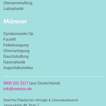
Oberarmstraffung
Labioplastik
Männer
Gynäkomastie Op
Facelift
Fettabsaugung
Ohrenanlegung
Bauchstraffung
Nasenplastik
Augenlidkorrektur
0800 101 3117
(aus Deutschland)
info@newyou.de
NewYou Plastische chirurgie & Linsenaustausch
Janovského 48, Prag 7,