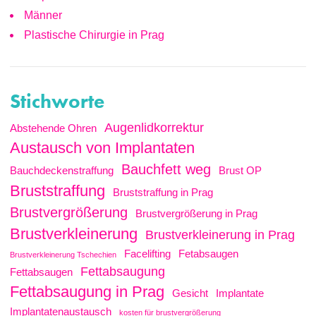
Männer
Plastische Chirurgie in Prag
Stichworte
Augenlidkorrektur
Abstehende Ohren
Austausch von Implantaten
Bauchfett weg
Bauchdeckenstraffung
Brust OP
Bruststraffung
Bruststraffung in Prag
Brustvergrößerung
Brustvergrößerung in Prag
Brustverkleinerung
Brustverkleinerung in Prag
Facelifting
Fetabsaugen
Brustverkleinerung Tschechien
Fettabsaugung
Fettabsaugen
Fettabsaugung in Prag
Gesicht
Implantate
Implantatenaustausch
kosten für brustvergrößerung