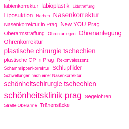
labioplastik
labienkorrektur
Lidstraffung
Nasenkorrektur
Liposuktion
Narben
New YOU Prag
Nasenkorrektur in Prag
Ohrenanlegung
Oberarmstraffung
Ohren anlegen
Ohrenkorrektur
plastische chirurgie tschechien
plastische OP in Prag
Rekonvaleszenz
Schlupflider
Schammlippenkorrektur
Schwellungen nach einer Nasenkorrektur
schönheitschirurgie tschechien
schönheitsklinik prag
Segelohren
Tränensäcke
Straffe Oberarme