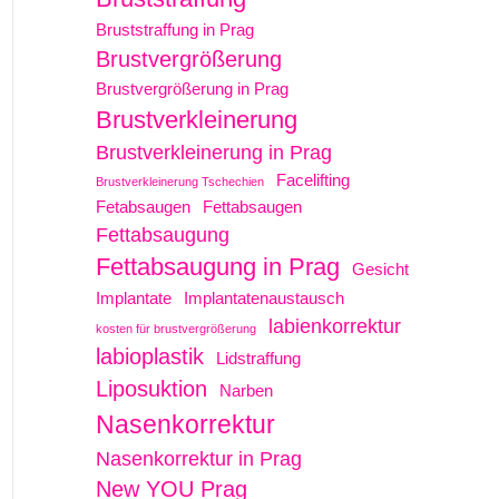
Bruststraffung in Prag
Brustvergrößerung
Brustvergrößerung in Prag
Brustverkleinerung
Brustverkleinerung in Prag
Facelifting
Brustverkleinerung Tschechien
Fetabsaugen
Fettabsaugen
Fettabsaugung
Fettabsaugung in Prag
Gesicht
Implantate
Implantatenaustausch
labienkorrektur
kosten für brustvergrößerung
labioplastik
Lidstraffung
Liposuktion
Narben
Nasenkorrektur
Nasenkorrektur in Prag
New YOU Prag